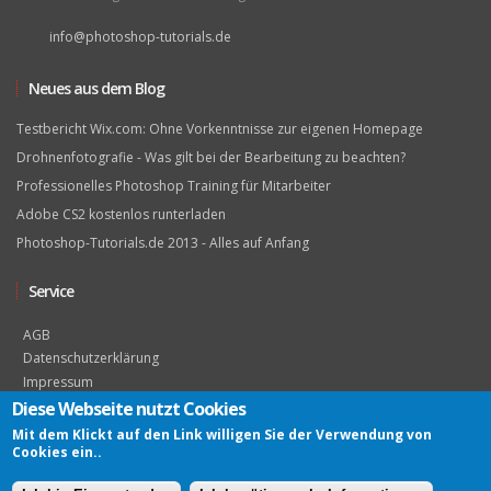
info@photoshop-tutorials.de
Neues aus dem Blog
Testbericht Wix.com: Ohne Vorkenntnisse zur eigenen Homepage
Drohnenfotografie - Was gilt bei der Bearbeitung zu beachten?
Professionelles Photoshop Training für Mitarbeiter
Adobe CS2 kostenlos runterladen
Photoshop-Tutorials.de 2013 - Alles auf Anfang
Service
AGB
Datenschutzerklärung
Impressum
Diese Webseite nutzt Cookies
Mit dem Klickt auf den Link willigen Sie der Verwendung von
Cookies ein..
© 2016 Photoshop-Tutorials.de - Ein Projekt von
aus
Quality Media