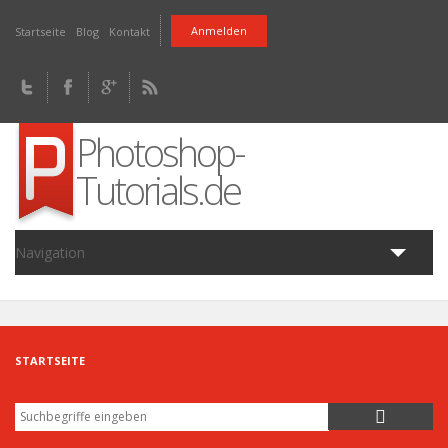
Direkt zum Inhalt
Anmelden
Startseite
Blog
Kontakt
Photoshop-
Tutorials.de
Navigation
Home
Tutorials
Fragen
Downloads
Artikel
Blog
STARTSEITE
Suche
Suchformular