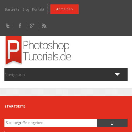
Direkt zum Inhalt
Anmelden
Startseite
Blog
Kontakt
Photoshop-
Tutorials.de
Navigation
Home
Tutorials
Fragen
Downloads
Artikel
Blog
STARTSEITE
Suche
Suchformular