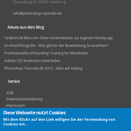
Pinnasberg 61 20359. Hamburg
info@photoshop-tutorials.de
Neues aus dem Blog
Testbericht Wix.com: Ohne Vorkenntnisse zur eigenen Homepage
Drohnenfotografie - Was gilt bei der Bearbeitung zu beachten?
Professionelles Photoshop Training für Mitarbeiter
Adobe CS2 kostenlos runterladen
Photoshop-Tutorials.de 2013 - Alles auf Anfang
Service
AGB
Datenschutzerklärung
Impressum
Diese Webseite nutzt Cookies
Mit dem Klickt auf den Link willigen Sie der Verwendung von
Cookies ein..
© 2016 Photoshop-Tutorials.de - Ein Projekt von
aus
Quality Media