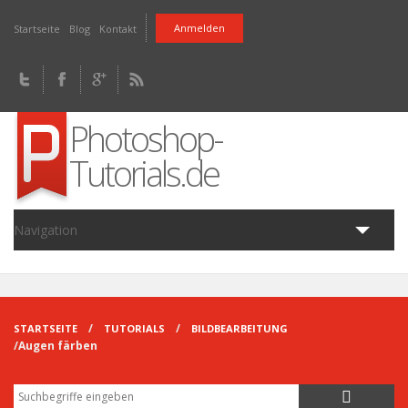
Direkt zum Inhalt
Anmelden
Startseite
Blog
Kontakt
Photoshop-
Tutorials.de
Navigation
Home
Tutorials
Fragen
Downloads
Artikel
Blog
STARTSEITE
TUTORIALS
BILDBEARBEITUNG
Augen färben
Suche