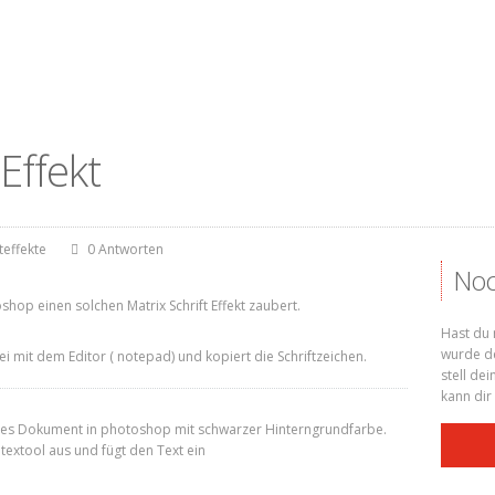
 Effekt
teffekte
0 Antworten
Noc
hop einen solchen Matrix Schrift Effekt zaubert.
Hast du 
wurde de
tei mit dem Editor ( notepad) und kopiert die Schriftzeichen.
stell de
kann dir
neues Dokument in photoshop mit schwarzer Hinterngrundfarbe.
 textool aus und fügt den Text ein