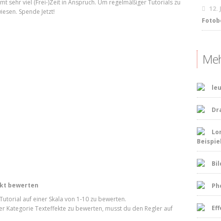
t sehr viel (Frei-)Zeit in Anspruch. Um regelmäßiger Tutorials zu
12.
iesen. Spende Jetzt!
Fotob
Meh
leu
Dr
Lo
Beispie
Bil
fekt bewerten
Ph
utorial auf einer Skala von 1-10 zu bewerten.
Ef
 der Kategorie Texteffekte zu bewerten, musst du den Regler auf