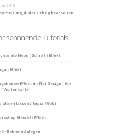
 Jan 2013
earbeitung, Bilder richtig bearbeiten
r spannende Tutorials
chtende Neon ( Schrift ) Effekt
agan Effekt
ngshadow Effekt im Flat Design - Am
l "Visitenkarte"
d altern lassen / Sepia Effekt
otoshop Bleistift Effekt
fekt Rahmen Anlegen