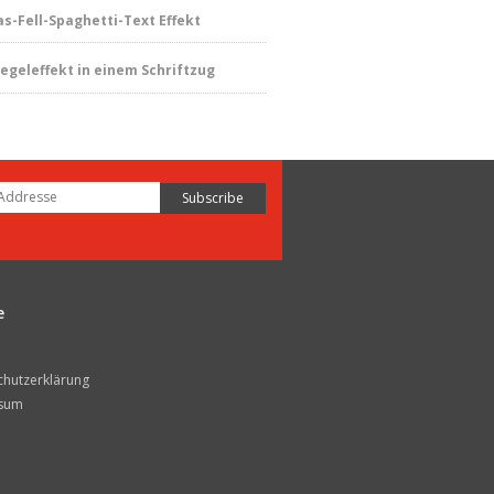
as-Fell-Spaghetti-Text Effekt
iegeleffekt in einem Schriftzug
e
chutzerklärung
sum