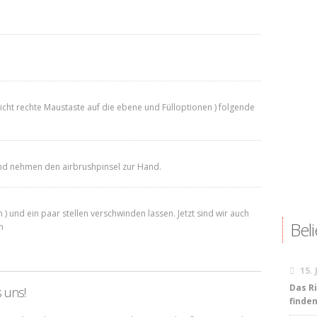
icht rechte Maustaste auf die ebene und Fülloptionen ) folgende
und nehmen den airbrushpinsel zur Hand.
) und ein paar stellen verschwinden lassen. Jetzt sind wir auch
Beli
n
15.
Das R
s uns!
finde