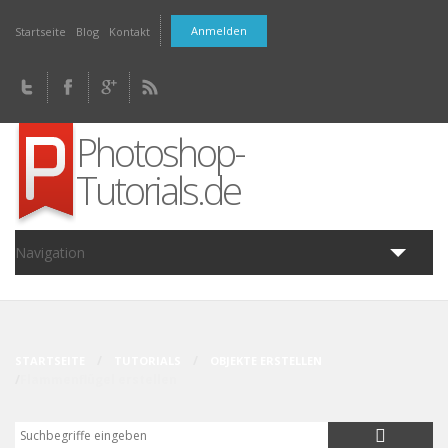
Direkt zum Inhalt
Anmelden
Startseite
Blog
Kontakt
Photoshop-
Tutorials.de
Navigation
Home
Tutorials
Fragen
Downloads
Artikel
Blog
STARTSEITE
TUTORIALS
OBJEKTE ERSTELLEN
Flammenflügel erstellen
Suche