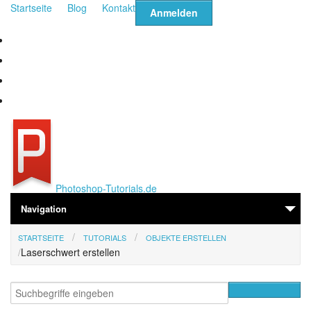
Direkt zum Inhalt
Startseite
Blog
Kontakt
Anmelden
Photoshop-Tutorials.de
Navigation
STARTSEITE
TUTORIALS
OBJEKTE ERSTELLEN
Home
Laserschwert erstellen
Tutorials
Suche
Suchformular
Fragen